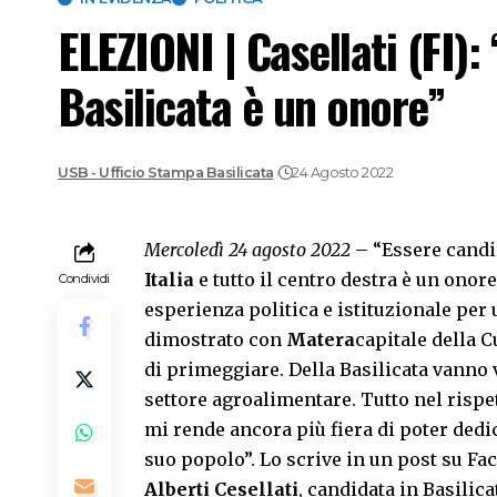
ELEZIONI | Casellati (FI):
Basilicata è un onore”
USB - Ufficio Stampa Basilicata
24 Agosto 2022
Mercoledì 24 agosto 2022
– “Essere candi
Italia
e tutto il centro destra è un onor
Condividi
esperienza politica e istituzionale per 
dimostrato con
Matera
capitale della C
di primeggiare. Della Basilicata vanno v
settore agroalimentare. Tutto nel rispe
mi rende ancora più fiera di poter dedi
suo popolo”. Lo scrive in un post su Fa
Alberti Cesellati
, candidata in Basilic