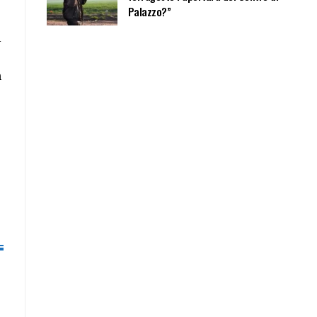
Palazzo?”
l
n