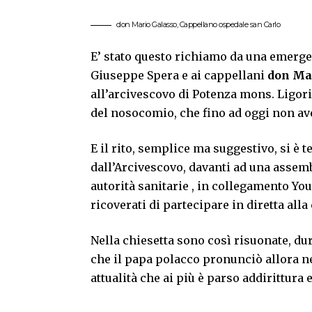
don Mario Galasso, Cappellano ospedale san Carlo
E’ stato questo richiamo da una emergen
Giuseppe Spera e ai cappellani
don Ma
all’arcivescovo di Potenza mons. Ligorio
del nosocomio, che fino ad oggi non ave
E il rito, semplice ma suggestivo, si è
dall’Arcivescovo, davanti ad una assemb
autorità sanitarie , in collegamento Yo
ricoverati di partecipare in diretta all
Nella chiesetta sono così risuonate, du
che il papa polacco pronunciò allora nel
attualità che ai più è parso addirittura 