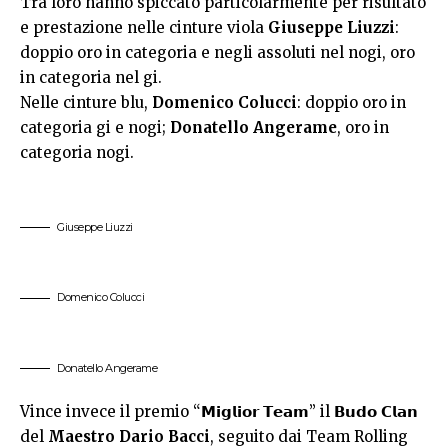
Tra loro hanno spiccato particolarmente per risultato
e prestazione nelle cinture viola
Giuseppe
Liuzzi
:
doppio oro in categoria e negli assoluti nel nogi, oro
in categoria nel gi.
Nelle cinture blu,
Domenico Colucci
: doppio oro in
categoria gi e nogi;
Donatello Angerame
, oro in
categoria nogi.
Giuseppe Liuzzi
Domenico Colucci
Donatello Angerame
Vince invece il premio “𝗠𝗶𝗴𝗹𝗶𝗼𝗿 𝗧𝗲𝗮𝗺” il 𝗕𝘂𝗱𝗼 𝗖𝗹𝗮𝗻
del
Maestro Dario Bacci
, seguito dai Team Rolling