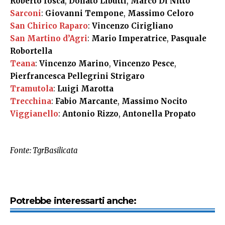
Roberto Iosca
,
Donato Libutti
,
Marco Di Nitto
Sarconi
:
Giovanni Tempone
,
Massimo Celoro
San Chirico Raparo
:
Vincenzo Cirigliano
San Martino d’Agri
:
Mario Imperatrice
,
Pasquale
Robortella
Teana
:
Vincenzo Marino
,
Vincenzo Pesce
,
Pierfrancesca Pellegrini Strigaro
Tramutola
:
Luigi Marotta
Trecchina
:
Fabio Marcante
,
Massimo Nocito
Viggianello
:
Antonio Rizzo
,
Antonella Propato
Fonte: TgrBasilicata
Potrebbe interessarti anche: