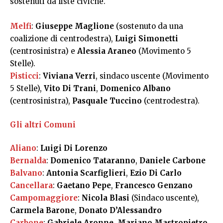
sostenuti da liste civiche.
Melfi
:
Giuseppe Maglione
(sostenuto da una
coalizione di centrodestra),
Luigi Simonetti
(centrosinistra) e
Alessia Araneo
(Movimento 5
Stelle).
Pisticci
:
Viviana Verri
, sindaco uscente (Movimento
5 Stelle),
Vito Di Trani
,
Domenico Albano
(centrosinistra),
Pasquale Tuccino
(centrodestra).
Gli altri Comuni
Aliano
:
Luigi Di Lorenzo
Bernalda
:
Domenico Tataranno
,
Daniele Carbone
Balvano
:
Antonia Scarfiglieri
,
Ezio Di Carlo
Cancellara
:
Gaetano Pepe
,
Francesco Genzano
Campomaggiore
:
Nicola Blasi
(Sindaco uscente),
Carmela Barone
,
Donato D’Alessandro
Carbone
:
Gabriele Aronne
,
Mariano Mastropietro
,