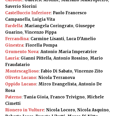
Saverio Siorini
Castelluccio Inferiore
:
Paolo Francesco
Campanella
,
Luigia Vita
Fardella
:
Mariangela Coringrato
,
Giuseppe
Guarino
,
Vincenzo Pippa
Ferrandina
:
Carmine Lisanti
,
Luca D’Amelio
Ginestra
:
Fiorella Pompa
Grumento Nova
:
Antonio Maria Imperatrice
Lauria
:
Gianni Pittella
,
Antonio Rossino
,
Mario
Fraudatario
Montescaglioso
:
Fabio Di Sabato
,
Vincenzo Zito
Oliveto Lucano
:
Nicola Terranova
Oppido
Lucano
:
Mirco Evangelista
,
Antonio De
Rosa
Paterno
:
Tania Gioia
,
Franco Trivigno
,
Michele
Cimetti
Rionero in Vulture
:
Nicola Locoro
,
Nicola Asquino
,