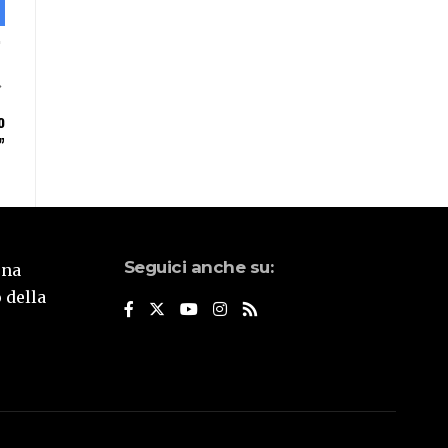
o
”
Seguici anche su:
una
 della