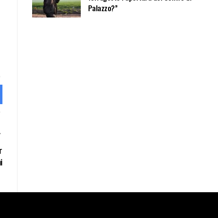
Palazzo?”
r
i