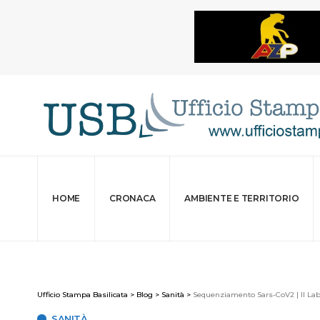
HOME
CRONACA
AMBIENTE E TERRITORIO
Ufficio Stampa Basilicata
>
Blog
>
Sanità
>
Sequenziamento Sars-CoV2 | Il Labor
SANITÀ