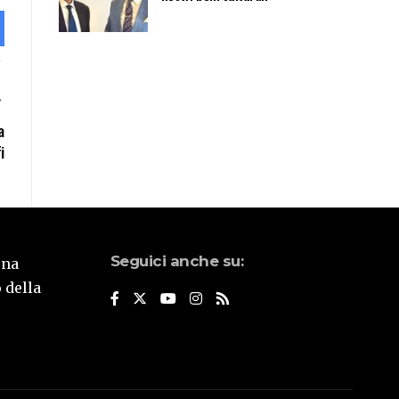
a
i
Seguici anche su:
una
 della