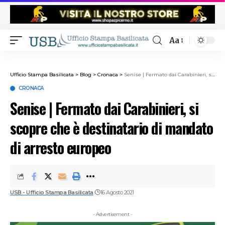
Aa
Ufficio Stampa Basilicata
>
Blog
>
Cronaca
>
Senise | Fermato dai Carabinieri, si scopre che è destinatario di mandato di arresto europeo
CRONACA
Senise | Fermato dai Carabinieri, si
scopre che è destinatario di mandato
di arresto europeo
USB - Ufficio Stampa Basilicata
16 Agosto 2021
- Advertisement -