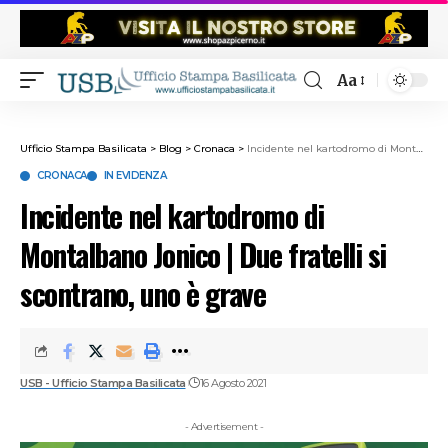
Aa
Ufficio Stampa Basilicata
>
Blog
>
Cronaca
>
Incidente nel kartodromo di Montalbano Jonico | Due fratelli si scontrano, uno è grave
CRONACA
IN EVIDENZA
Incidente nel kartodromo di
Montalbano Jonico | Due fratelli si
scontrano, uno è grave
USB - Ufficio Stampa Basilicata
16 Agosto 2021
- Advertisement -