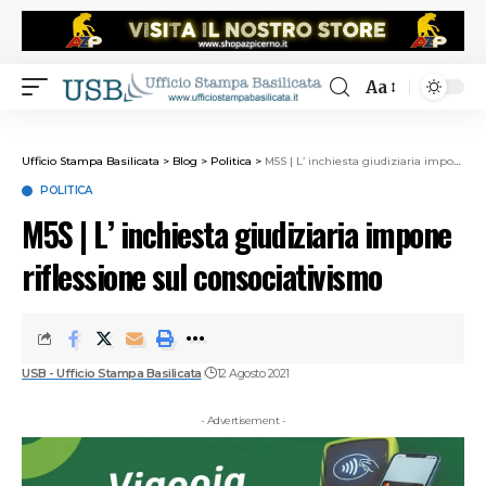
Aa
Ufficio Stampa Basilicata
>
Blog
>
Politica
>
M5S | L’ inchiesta giudiziaria impone riflessione sul consociativismo
POLITICA
M5S | L’ inchiesta giudiziaria impone
riflessione sul consociativismo
USB - Ufficio Stampa Basilicata
12 Agosto 2021
- Advertisement -