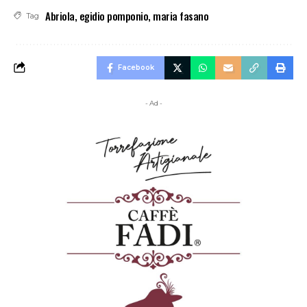
Abriola
,
egidio pomponio
,
maria fasano
Tag
Facebook
- Ad -