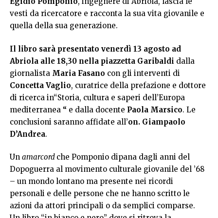
Egidio Pomponio
, ingegnere di Abriola, lascia le
vesti da ricercatore e racconta la sua vita giovanile e
quella della sua generazione.
Il libro sarà presentato venerdì 13 agosto ad
Abriola alle 18,30 nella piazzetta Garibaldi
dalla
giornalista
Maria Fasano
con gli interventi di
Concetta Vaglio
, curatrice della prefazione e dottore
di ricerca in“Storia, cultura e saperi dell’Europa
mediterranea
“
e dalla docente
Paola Marsico
. Le
conclusioni saranno affidate all’
on. Giampaolo
D’Andrea
.
Un
amarcord
che Pomponio dipana dagli anni del
Dopoguerra al movimento culturale giovanile del ’68
– un mondo lontano ma presente nei ricordi
personali e delle persone che ne hanno scritto le
azioni da attori principali o da semplici comparse.
Un libro “in bianco e nero” dove si ritrova la