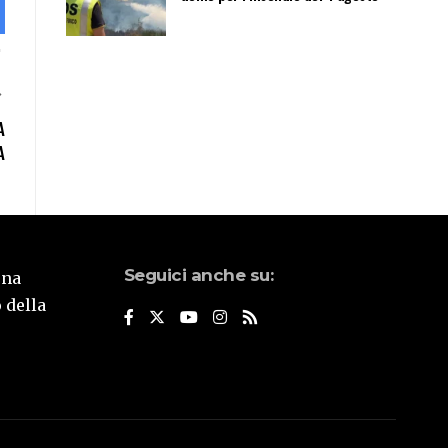
A
A
Seguici anche su:
una
 della