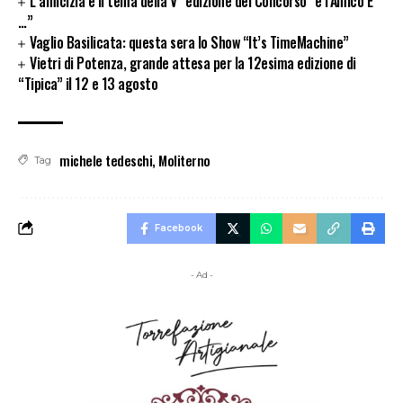
L’amicizia è il tema della V^ edizione del Concorso “e l’Amico È
…”
Vaglio Basilicata: questa sera lo Show “It’s TimeMachine”
Vietri di Potenza, grande attesa per la 12esima edizione di
“Tipica” il 12 e 13 agosto
michele tedeschi
,
Moliterno
Tag
Facebook
- Ad -