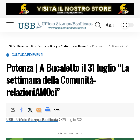
Aa
Ufficio Stampa Basilicata
>
Blog
>
Cultura ed Eventi
>
Potenza | A Bucaletto il 31 luglio “La settimana della Comunità- relazioniAMOci”
CULTURA ED EVENTI
Potenza | A Bucaletto il 31 luglio “La
settimana della Comunità-
relazioniAMOci”
USB - Ufficio Stampa Basilicata
29 Luglio 2021
- Advertisement -