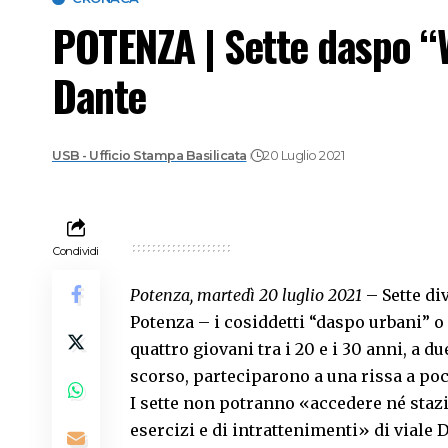
POTENZA | Sette daspo “Wi
Dante
USB - Ufficio Stampa Basilicata
20 Luglio 2021
Condividi
Potenza, martedì 20 luglio 2021
– Sette div
Potenza – i cosiddetti “daspo urbani” o 
quattro giovani tra i 20 e i 30 anni, a 
scorso, parteciparono a una rissa a poc
I sette non potranno «accedere né stazi
esercizi e di intrattenimenti» di viale D