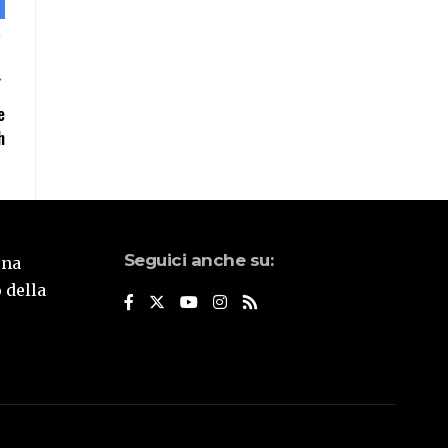
e
h
Seguici anche su:
una
 della