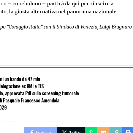
ano – concludono – partirà da qui per riuscire a
to, la giusta alternativa nel panorama nazionale.
ppo “Coraggio Italia” con il Sindaco di Venezia, Luigi Brugnaro
uni un bando da 47 mln
delegazione ex RMI e TIS
cio, approvata Pdl sullo screening tumorale
ia di Pasquale Francesco Amendola
2029
Facebook
Twitter