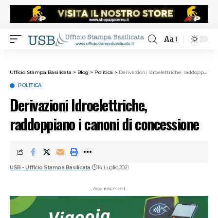
Aa
Ufficio Stampa Basilicata
>
Blog
>
Politica
>
Derivazioni Idroelettriche, raddoppiano i canoni di concessione
POLITICA
Derivazioni Idroelettriche,
raddoppiano i canoni di concessione
USB - Ufficio Stampa Basilicata
14 Luglio 2021
- Advertisement -