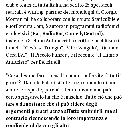
club e teatri di tutta Italia, ha scritto 25 spettacoli
teatrali, è writing-partner dei monologhi di Giorgio
Montanini, ha collaborato con la rivista ScaricaBile e
Fuorilemura.Com, è autore in programmi radiofonici
e televisivi (
Rai, RadioRai, ComedyCentral
);
insieme a Stefano Antonucci ha scritto e pubblicato i
fumetti “Gesù La Trilogia”, “V for Vangelo”, “Quando
C’era LVI”, “Il Piccolo Fuhrer”, e il recente “Il Timido
Anticristo” per Feltrinelli.
“Cosa devono fare i maschi comuni nella vita di tutti i
giorni?” Daniele Fabbri si interroga sapendo di non
avere le risposte, perché il femminismo non può
certo spiegarvelo lui che è maschio. Tutto ciò che può
fare è
dimostrare che si può ridere degli
argomenti più seri senza affatto sminuirli, ma al
contrario riconoscendo la loro importanza e
condividendola con gli altri
.