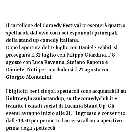
Il cartellone del
Comedy Festival
presenterà
quattro
spettacoli dal vivo
con i
sei esponenti principali
della stand up comedy italiana
.
Dopo l’apertura del 17 luglio con Daniele Fabbri, si
proseguirà il
31 luglio
con
Filippo Giardina
, l’
8
agosto
con
Luca Ravenna, Stefano Rapone e
Daniele Tinti
per concludersi il
21 agosto
con
Giorgio Montanini
.
I
biglietti
per i singoli spettacoli sono
acquistabili su
linktr.ee/lucaniastandup, su
thecomedyclub.it
e
tramite i canali social di Lucania Stand Up
. Gli
eventi avranno
inizio alle 21
, l’
ingresso
è consentito
dalle
19.30
per permette l’accesso all’area
aperitivo
prima degli spettacoli.