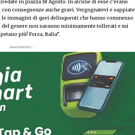
redate in piazza 18 Agosto. In alcune di esse c’erano
 con conseguenze anche gravi. Vergognatevi e sappiate
tte le immagini di quei delinquenti che hanno commesso
sti del genere non saranno minimamente tollerati e mi
petano più! Forza, Italia”.
- Advertisement -