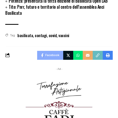
Potenza: presentata la terza edizione di Basilicata Open LAB
Tito: Pnrr, futuro e territorio al centro dell’assemblea Anci
Basilicata
basilicata
,
contagi
,
covid
,
vaccini
Tag
Facebook
- Ad -