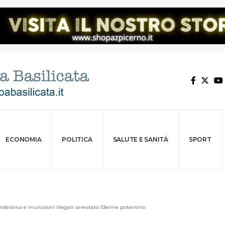
ECONOMIA
POLITICA
SALUTE E SANITÀ
SPORT
ndestina e munizioni illegali: arrestato 53enne potentino