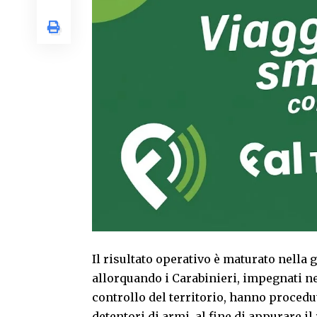
Il risultato operativo è maturato nella 
allorquando i Carabinieri, impegnati ne
controllo del territorio, hanno procedut
detentori di armi, al fine di appurare i