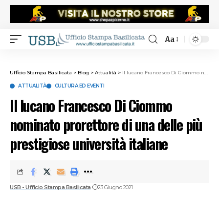
Aa
Ufficio Stampa Basilicata
>
Blog
>
Attualità
>
Il lucano Francesco Di Ciommo nominato prorettore di una delle più prestigiose università italiane
ATTUALITÀ
CULTURA ED EVENTI
Il lucano Francesco Di Ciommo
nominato prorettore di una delle più
prestigiose università italiane
USB - Ufficio Stampa Basilicata
23 Giugno 2021