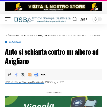
Aa
Ufficio Stampa Basilicata
>
Blog
>
Cronaca
>
Auto si schianta contro un albero ad Avigliano
CRONACA
Auto si schianta contro un albero ad
Avigliano
USB - Ufficio Stampa Basilicata
16 Giugno 2021
- Advertisement -