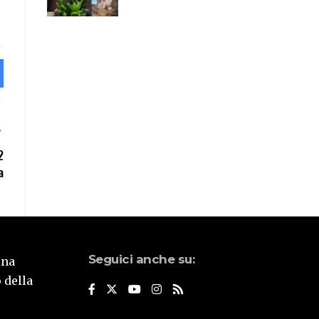
2
a
Seguici anche su:
una
 della