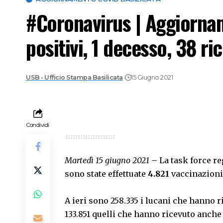
#Coronavirus | Aggiorna
positivi, 1 decesso, 38 ri
USB - Ufficio Stampa Basilicata
15 Giugno 2021
Condividi
Martedì 15 giugno 2021
– La task force re
sono state effettuate
4.821
vaccinazioni
A ieri sono 258.335 i lucani che hanno r
133.851 quelli che hanno ricevuto anche 