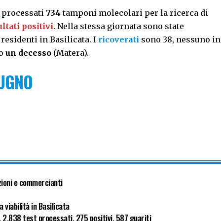
i processati
734
tamponi molecolari per la ricerca di
ltati positivi
. Nella stessa giornata sono state
 residenti in Basilicata. I
ricoverati
sono 38, nessuno in
po
un decesso
(Matera).
IUGNO
zioni e commercianti
a viabilità in Basilicata
 2.838 test processati, 275 positivi, 587 guariti