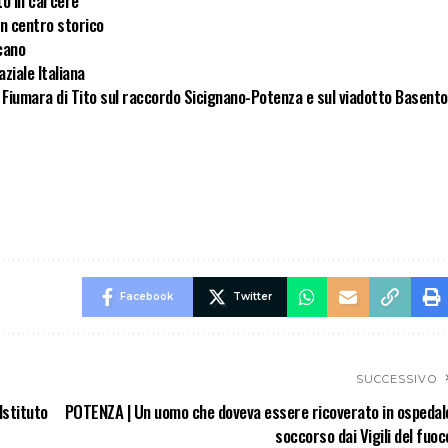
to in carcere
 in centro storico
ucano
aziale Italiana
o Fiumara di Tito sul raccordo Sicignano-Potenza e sul viadotto Basento
Facebook
Twitter
SUCCESSIVO
Istituto
POTENZA | Un uomo che doveva essere ricoverato in ospedal
soccorso dai Vigili del fuoc