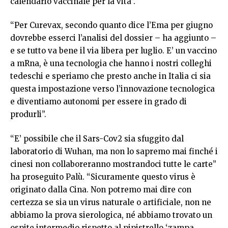
calendario vaccinale per la vita”.
“Per Curevax, secondo quanto dice l’Ema per giugno
dovrebbe esserci l’analisi del dossier – ha aggiunto –
e se tutto va bene il via libera per luglio. E’ un vaccino
a mRna, è una tecnologia che hanno i nostri colleghi
tedeschi e speriamo che presto anche in Italia ci sia
questa impostazione verso l’innovazione tecnologica
e diventiamo autonomi per essere in grado di
produrli”.
“E’ possibile che il Sars-Cov2 sia sfuggito dal
laboratorio di Wuhan, ma non lo sapremo mai finché i
cinesi non collaboreranno mostrandoci tutte le carte”
ha proseguito Palù. “Sicuramente questo virus è
originato dalla Cina. Non potremo mai dire con
certezza se sia un virus naturale o artificiale, non ne
abbiamo la prova sierologica, né abbiamo trovato un
ospite intermedio rispetto al pipistrello ‘zampa