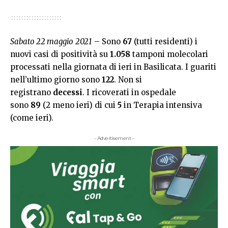
Sabato 22 maggio
2021
– Sono
67
(tutti residenti) i
nuovi casi di positività su
1.058
tamponi molecolari
processati nella giornata di ieri in Basilicata. I guariti
nell’ultimo giorno sono
122
. Non si
registrano
decessi
. I ricoverati in ospedale
sono
89
(2 meno ieri) di cui
5
in Terapia intensiva
(come ieri).
- Advertisement -