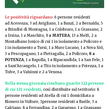
Le positività riguardano:
6 persone residenti
ad Acerenza, 3 ad Avigliano, 1 a Banzi, 2 a Bernalda, 5
a Brindisi di Montagna, 1 a Colobraro, 1 a Grassano, 2
a Irsina, 1 a Maschito,
3 a MATERA
, 13 a Melfi, 2 a
Montalbano Jonico di cui 1 in isolamento a Policoro e
1 in isolamento a Tursi, 1 a Muro Lucano, 1 a Nova Siri,
3 a Pescopagano, 1 a Pietragalla, 2 a Policoro,
8 a
POTENZA
, 1 a Rapolla, 1 a Ripacandida, 1 a San Fele, 1
a Sant’Arcangelo, 1 a Tito in isolamento a Potenza, 1 a
Tolve, 3 a Valsinni e 2 a Venosa.
Nella stessa giornata risultano guarite 122 persone
di cui 121 residenti
, così distribuite sul territorio: 8
persone residenti ad Atella di cui 1 domiciliata a
Rionero in Vulture, 3persone residenti a Barile, 3 a
Calciano, 8 a Ferrandina, 2 a Garaguso, 1 a Grassano