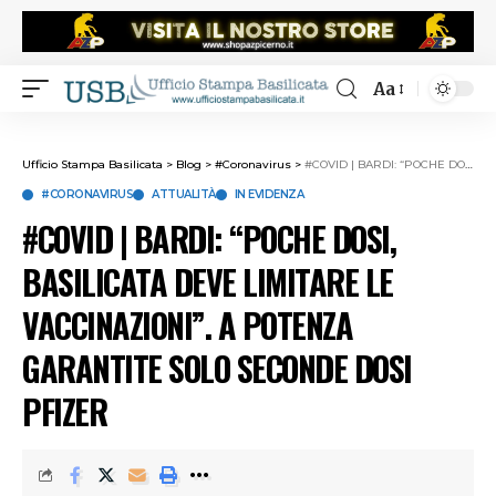
Aa
Ufficio Stampa Basilicata
>
Blog
>
#Coronavirus
>
#COVID | BARDI: “POCHE DOSI, BASILICATA DEVE LIMITARE LE VACCINAZIONI”. A POTENZA GARANTITE SOLO SECONDE DOSI PFIZER
#CORONAVIRUS
ATTUALITÀ
IN EVIDENZA
#COVID | BARDI: “POCHE DOSI,
BASILICATA DEVE LIMITARE LE
VACCINAZIONI”. A POTENZA
GARANTITE SOLO SECONDE DOSI
PFIZER