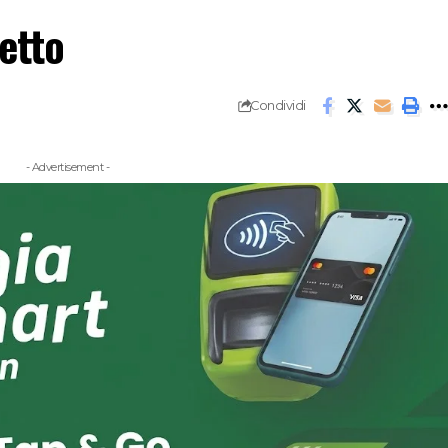
petto
Condividi
- Advertisement -