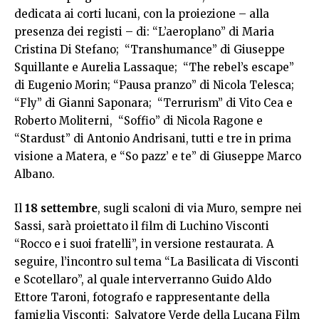
dedicata ai corti lucani, con la proiezione – alla
presenza dei registi – di: “L’aeroplano” di Maria
Cristina Di Stefano; “Transhumance” di Giuseppe
Squillante e Aurelia Lassaque; “The rebel’s escape”
di Eugenio Morin; “Pausa pranzo” di Nicola Telesca;
“Fly” di Gianni Saponara; “Terrurism” di Vito Cea e
Roberto Moliterni, “Soffio” di Nicola Ragone e
“Stardust” di Antonio Andrisani, tutti e tre in prima
visione a Matera, e “So pazz’ e te” di Giuseppe Marco
Albano.
Il
18 settembre
, sugli scaloni di via Muro, sempre nei
Sassi, sarà proiettato il film di Luchino Visconti
“Rocco e i suoi fratelli”, in versione restaurata. A
seguire, l’incontro sul tema “La Basilicata di Visconti
e Scotellaro”, al quale interverranno Guido Aldo
Ettore Taroni, fotografo e rappresentante della
famiglia Visconti; Salvatore Verde della Lucana Film