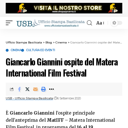
Aa
Ufficio Stampa Basilicata
>
Blog
>
Cinema
>
Giancarlo Giannini ospite del Matera International Film Festival
CINEMA
CULTURA ED EVENTI
Giancarlo Giannini ospite del Matera
International Film Festival
USB - Ufficio Stampa Basilicata
6 Settembre 2020
È
Giancarlo Giannini
l’ospite principale
dell’anteprima del
MatIFF
– Matera International
Film Festival
, in programma del
16 al 19