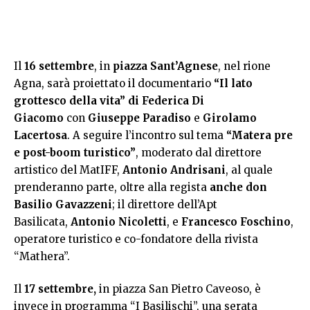
Il
16 settembre
, in
piazza Sant’Agnese
, nel rione
Agna, sarà proiettato il documentario
“Il lato
grottesco della vita” di Federica Di
Giacomo
con
Giuseppe Paradiso
e
Girolamo
Lacertosa
. A seguire l’incontro sul tema
“Matera pre
e post-boom turistico”
, moderato dal direttore
artistico del MatIFF,
Antonio Andrisani
, al quale
prenderanno parte, oltre alla regista
anche don
Basilio Gavazzeni
; il direttore dell’Apt
Basilicata,
Antonio Nicoletti
, e
Francesco Foschino
,
operatore turistico e co-fondatore della rivista
“Mathera”.
Il
17 settembre,
in piazza San Pietro Caveoso, è
invece in programma “I Basilischi”, una serata