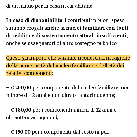
di un mutuo per la casa in cui abitano.
In caso di disponibilità
, i contributi in buoni spesa
saranno erogati
anche ai nuclei familiari con fonti
di reddito e di sostentamento attuali insufficienti
,
anche se assegnatari di altro sostegno pubblico.
Questi gli importi che saranno riconosciuti in ragione
della numerosità del nucleo familiare e dell’età dei
relativi componenti
:
–
€
200,00
per componente del nucleo familiare, non
minore di 12 anni e non ultraottantacinquenne;
–
€
180,00
per i componenti minori di 12 anni e
ultraottantacinquenni;
–
€
150,00
per i componenti dal sesto in poi.