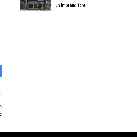
un imprenditore
n
e