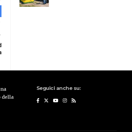
d
a
Seguici anche su:
una
 della