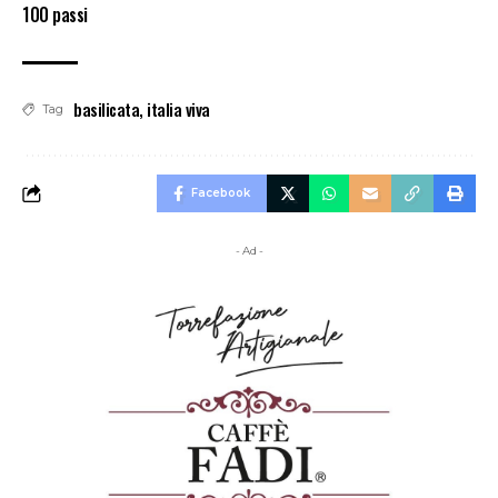
100 passi
basilicata
,
italia viva
Tag
Facebook
- Ad -