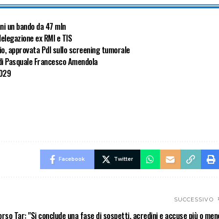
uni un bando da 47 mln
delegazione ex RMI e TIS
cio, approvata Pdl sullo screening tumorale
ia di Pasquale Francesco Amendola
2029
Facebook
Twitter
SUCCESSIVO
rso Tar: "Si conclude una fase di sospetti, acredini e accuse più o men