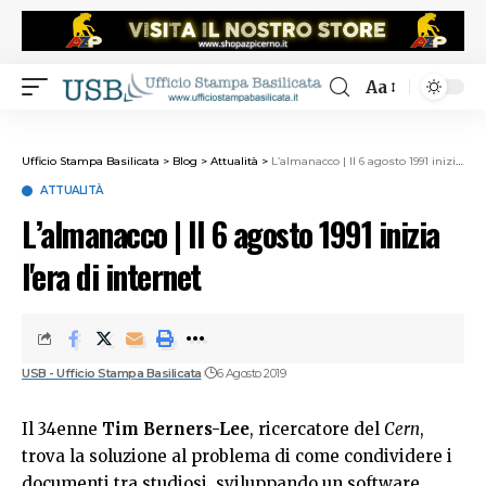
Aa
Ufficio Stampa Basilicata
>
Blog
>
Attualità
>
L’almanacco | Il 6 agosto 1991 inizia l'era di internet
ATTUALITÀ
L’almanacco | Il 6 agosto 1991 inizia
l'era di internet
USB - Ufficio Stampa Basilicata
6 Agosto 2019
Il 34enne
Tim Berners-Lee
, ricercatore del
Cern
,
trova la soluzione al problema di come condividere i
documenti tra studiosi, sviluppando un software