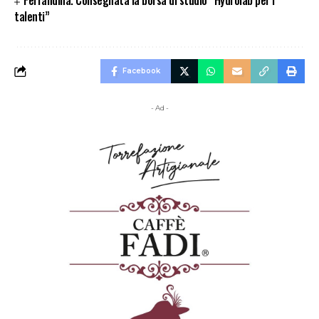
Ferrandina. Consegnata la borsa di studio “Hydrolab per i
talenti”
Facebook
- Ad -