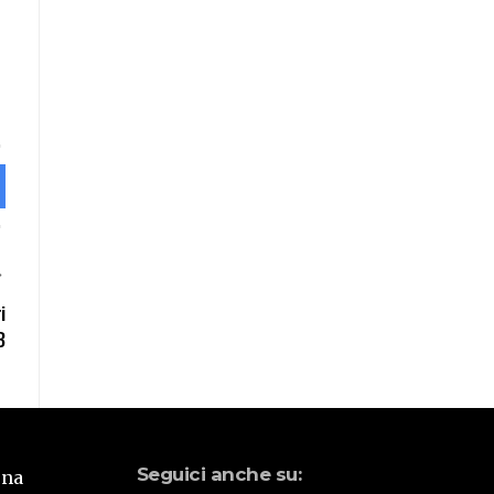
i
B
Seguici anche su:
una