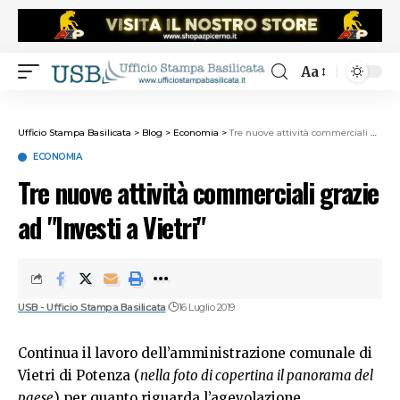
Aa
Ufficio Stampa Basilicata
>
Blog
>
Economia
>
Tre nuove attività commerciali grazie ad "Investi a Vietri"
ECONOMIA
Tre nuove attività commerciali grazie
ad "Investi a Vietri"
USB - Ufficio Stampa Basilicata
16 Luglio 2019
Continua il lavoro dell’amministrazione comunale di
Vietri di Potenza (
nella foto di copertina il panorama del
paese
) per quanto riguarda l’agevolazione