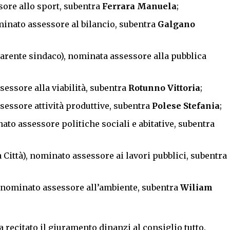
sore allo sport, subentra
Ferrara Manuela
;
ominato assessore al bilancio, subentra
Galgano
uarente sindaco), nominata assessore alla pubblica
essore alla viabilità, subentra
Rotunno Vittoria
;
ssessore attività produttive, subentra
Polese Stefania
;
ato assessore politiche sociali e abitative, subentra
a Città), nominato assessore ai lavori pubblici, subentra
a), nominato assessore all’ambiente, subentra
Wiliam
recitato il giuramento dinanzi al consiglio tutto.