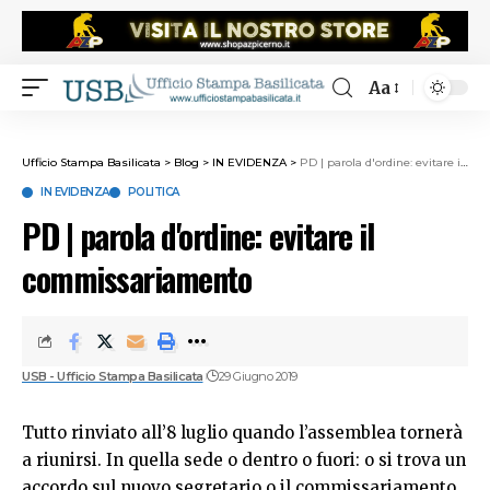
Aa
Ufficio Stampa Basilicata
>
Blog
>
IN EVIDENZA
>
PD | parola d'ordine: evitare il commissariamento
IN EVIDENZA
POLITICA
PD | parola d'ordine: evitare il
commissariamento
USB - Ufficio Stampa Basilicata
29 Giugno 2019
Tutto rinviato all’8 luglio quando l’assemblea tornerà
a riunirsi. In quella sede o dentro o fuori: o si trova un
accordo sul nuovo segretario o il commissariamento