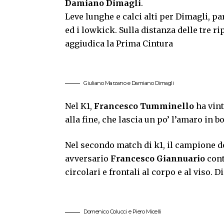
Damiano Dimagli
.
Leve lunghe e calci alti per Dimagli, p
ed i lowkick. Sulla distanza delle tre ri
aggiudica la Prima Cintura
Giuliano Marzano e Damiano Dimagli
Nel K1,
Francesco Tumminello
ha vin
alla fine, che lascia un po’ l’amaro in 
Nel secondo match di k1, il campione 
avversario
Francesco Giannuario
cont
circolari e frontali al corpo e al viso.
Domenico Colucci e Piero Micelli