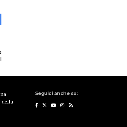
e
l
Seguici anche su:
una
 della