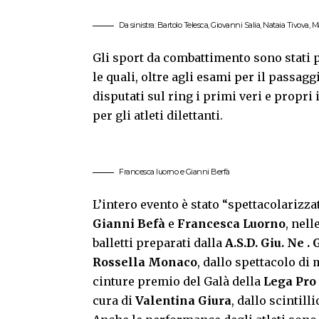
Da sinistra: Bartolo Telesca, Giovanni Salia, Nataia Tivova
Gli sport da combattimento sono stati 
le quali, oltre agli esami per il passagg
disputati sul ring i primi veri e propri
per gli atleti dilettanti.
Francesca Iuorno e Gianni Berfà
L’intero evento è stato “spettacolarizzat
Gianni Befà
e
Francesca Luorno
, nell
balletti preparati dalla
A.S.D. Giu. Ne . 
Rossella Monaco
, dallo spettacolo di
cinture premio del Galà della
Lega Pr
cura di
Valentina Giura
, dallo scintilli