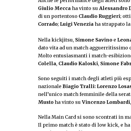
Anche le performance degli atleti sono s
Giulio Mecca
ha vinto su
Alessandro 
di un portentoso
Claudio Ruggieri
; ot
Corrado
;
Luigi Venezia
ha strappato la 
Nella kickjitsu,
Simone Savino
e
Leon
dato vita ad un match agguerritissimo c
Molto entusiasmanti i match-esibizione 
Colella
,
Claudio Kaloski
,
Simone Fabr
Sono seguiti i match degli atleti più esp
nazionale
Biagio Tralli:
Lorenzo Losa
nell’unico match femminile della sera
Musto
ha vinto su
Vincenzo Lombardi
Nella Main Card si sono scontrati in ma
Il primo match è stato di low kick, e ha