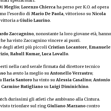
tati spettacolari.
Di Meglio
;
Lorenzo Chierca
ha perso per K.O. ad opera
timo l’esordio di
Mario De Paola
, vittorioso su
Nicola
vittoria a
Giulio Laurino
.
ardo Zaccagnino
, nonostante la loro giovane età, hann
he ha visto Zaccagnino vincere ai punti.
degli atleti più piccoli
Cristian Locantore
,
Emanuele
izio
,
Rahull Kumar,
Luca Lovallo
.
erti nella card serale firmata dal direttore tecnico
sso
ha avuto la meglio su
Antonello Verrastro
;
ta
Ilaria Santoro
ha vinto su
Alessia Casalino
;
Antonio
,
Carmine Rutigliano
su
Luigi Diminichino
.
tch durissimi gli atleti che ambivano alla Cintura.
 visto trionfare sul ring
Giuliano Marzano
contro