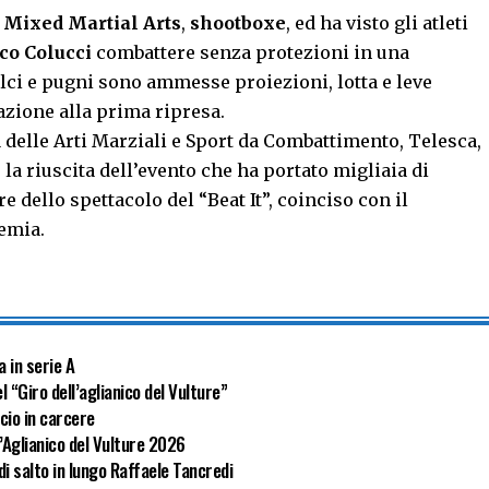
i
Mixed Martial Arts
,
shootboxe
, ed ha visto gli atleti
o Colucci
combattere senza protezioni in una
alci e pugni sono ammesse proiezioni, lotta e leve
zazione alla prima ripresa.
a delle Arti Marziali e Sport da Combattimento, Telesca,
la riuscita dell’evento che ha portato migliaia di
 dello spettacolo del “Beat It”, coinciso con il
emia.
a in serie A
l “Giro dell’aglianico del Vulture”
cio in carcere
l’Aglianico del Vulture 2026
di salto in lungo Raffaele Tancredi