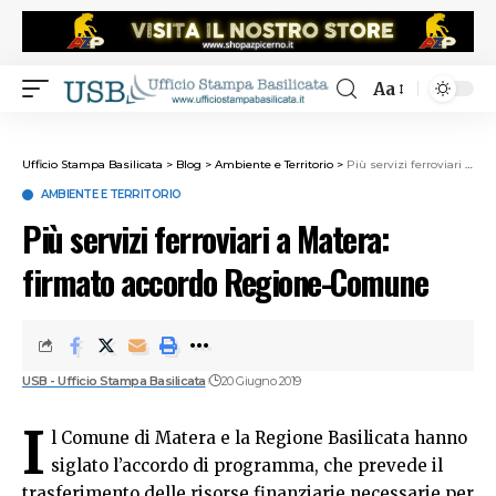
Aa
Ufficio Stampa Basilicata
>
Blog
>
Ambiente e Territorio
>
Più servizi ferroviari a Matera: firmato accordo Regione-Comune
AMBIENTE E TERRITORIO
Più servizi ferroviari a Matera:
firmato accordo Regione-Comune
USB - Ufficio Stampa Basilicata
20 Giugno 2019
I
l Comune di Matera e la Regione Basilicata hanno
siglato l’accordo di programma, che prevede il
trasferimento delle risorse finanziarie necessarie per