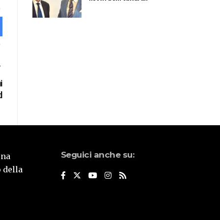
i
d
Seguici anche su:
una
 della