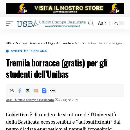
Aa
Ufficio Stampa Basilicata
>
Blog
>
Ambiente e Territorio
>
Tremila borracce (gratis) per gli studenti dell’Unibas
AMBIENTE E TERRITORIO
Tremila borracce (gratis) per gli
studenti dell’Unibas
USB - Ufficio Stampa Basilicata
4 Giugno 2019
L’obiettivo è di rendere le strutture dell’Università
della Basilicata ecosostenibili e “autosufficienti” dal
punto di vista energetico: ai pannelli fotovoltaici