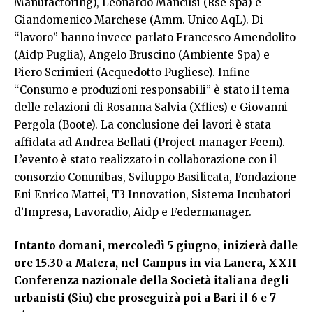
Manufactoring), Leonardo Mancusi (Rse spa) e
Giandomenico Marchese (Amm. Unico AqL). Di
“lavoro” hanno invece parlato Francesco Amendolito
(Aidp Puglia), Angelo Bruscino (Ambiente Spa) e
Piero Scrimieri (Acquedotto Pugliese). Infine
“Consumo e produzioni responsabili” è stato il tema
delle relazioni di Rosanna Salvia (Xflies) e Giovanni
Pergola (Boote). La conclusione dei lavori è stata
affidata ad Andrea Bellati (Project manager Feem).
L’evento è stato realizzato in collaborazione con il
consorzio Conunibas, Sviluppo Basilicata, Fondazione
Eni Enrico Mattei, T3 Innovation, Sistema Incubatori
d’Impresa, Lavoradio, Aidp e Federmanager.
Intanto domani, mercoledì 5 giugno, inizierà dalle
ore 15.30 a Matera, nel Campus in via Lanera, XXII
Conferenza nazionale della Società italiana degli
urbanisti (Siu) che proseguirà poi a Bari il 6 e 7