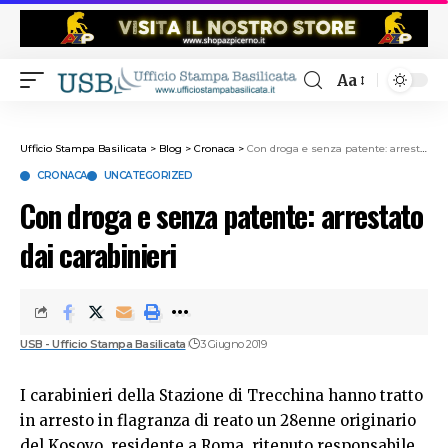
Aa
Ufficio Stampa Basilicata
>
Blog
>
Cronaca
>
Con droga e senza patente: arrestato dai carabinieri
CRONACA
UNCATEGORIZED
Con droga e senza patente: arrestato
dai carabinieri
USB - Ufficio Stampa Basilicata
3 Giugno 2019
I carabinieri della Stazione di Trecchina hanno tratto
in arresto in flagranza di reato un 28enne originario
del Kosovo, residente a Roma, ritenuto responsabile