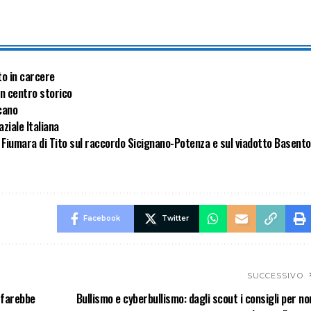
to in carcere
 in centro storico
ucano
aziale Italiana
o Fiumara di Tito sul raccordo Sicignano-Potenza e sul viadotto Basento
Facebook
Twitter
SUCCESSIVO
 farebbe
Bullismo e cyberbullismo: dagli scout i consigli per no