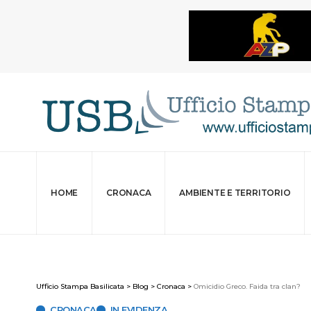
HOME
CRONACA
AMBIENTE E TERRITORIO
Ufficio Stampa Basilicata
>
Blog
>
Cronaca
>
Omicidio Greco. Faida tra clan?
CRONACA
IN EVIDENZA