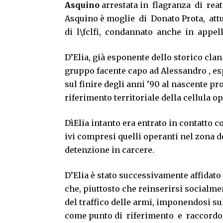
Asquino
arrestata in flagranza di rea
Asquino è moglie di Donato Prota, attua
di l\fclfi, condannato anche in appell
D’Elia, già esponente dello storico cla
gruppo facente capo ad Alessandro , e
sul finire degli anni ’90 al nascente pr
riferimento territoriale della cellula 
DìElia intanto era entrato in contatto c
ivi compresi quelli operanti nel zona 
detenzione in carcere.
D’Elia è stato successivamente affidato
che, piuttosto che reinserirsi socialmen
del traffico delle armi, imponendosi sul
come punto di riferimento e raccordo 