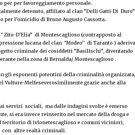
to per per favoreggiamento personale.
lmente detenuto, affiliato al clan “Delli Gatti-Di Duro”
o per l’omicidio dì Bruno Augusto Cassotta..
n
“
Zito-D’Elia”
di Montescaglioso (contrapposto al
spressione lucana del clan
“M
odeo’
‘
di Taranto ) aderiv
ogetto criminale dei cosiddetti “Basilischi”
,
diventando
operante nella zona di Bernalda/ Montescaglioso .
on gli esponenti potentini della criminalità organizzata
del Vulture-Melfeseverosimilmente grazie anche alla
 ai servizi sociali, ma dalle indagini svolte è emerso
te, si era invece reinserito nel mercato della droga e
 territorio di ivlonetescaglioso e comuni viciniori,
con altre realtà criminali.