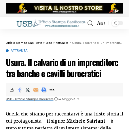
Aa
Ufficio Stampa Basilicata
>
Blog
>
Attualità
>
Usura. Il calvario di un imprenditore tra banche e cavilli burocratici
ATTUALITÀ
Usura. Il calvario di un imprenditore
tra banche e cavilli burocratici
USB - Ufficio Stampa Basilicata
24 Maggio 2019
Quella che stiamo per raccontarvi è una triste storia il
cui protagonista – il signor
Michele Satriani
– è
stato vittima perfetta di un intero sistema: dalle