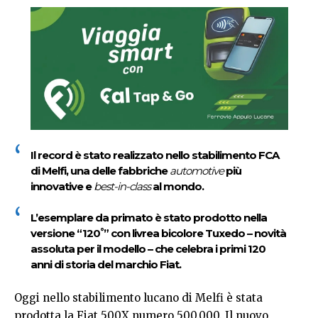
Il record è stato realizzato nello stabilimento FCA
di Melfi, una delle fabbriche
automotive
più
innovative e
best-in-class
al mondo.
L’esemplare da primato è stato prodotto nella
°
versione “120
” con livrea bicolore Tuxedo – novità
assoluta per il modello – che celebra i primi 120
anni di storia del marchio Fiat.
Oggi nello stabilimento lucano di Melfi è stata
prodotta la Fiat 500X numero 500.000. Il nuovo