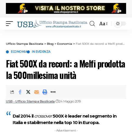
Aa
Ufficio Stampa Basilicata
>
Blog
>
Economia
>
Fiat 500X da record: a Melfi prodotta la 500millesima unità
ECONOMIA
IN EVIDENZA
Fiat 500X da record: a Melfi prodotta
la 500millesima unità
USB - Ufficio Stampa Basilicata
24 Maggio 2019
Dal 2014 il
crossover
500X è leader nel segmento in
Italia e stabilmente nella top 10 in Europa.
- Advertisement -